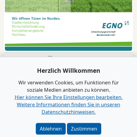
Herzlich Willkommen
Wir verwenden Cookies, um Funktionen für
soziale Medien anbieten zu können.
Hier können Sie Ihre Einstellungen bearbeiten.
Weitere Informationen finden Sie in unseren
Datenschutzhinweisen.
Verlag
|
Kontakt
Impressum
|
Datenschutz
|
Barrierefreiheit
|
Bei
Ablehnen
Zustimmen
Google als bevorzugte Quelle merken