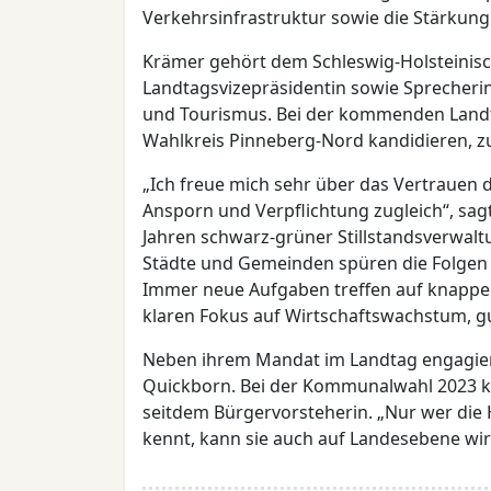
Verkehrsinfrastruktur sowie die Stärku
Krämer gehört dem Schleswig-Holsteinisch
Landtagsvizepräsidentin sowie Sprecherin
und Tourismus. Bei der kommenden Landta
Wahlkreis Pinneberg-Nord kandidieren, z
„Ich freue mich sehr über das Vertrauen de
Ansporn und Verpﬂichtung zugleich“, sagt
Jahren schwarz-grüner Stillstandsverwalt
Städte und Gemeinden spüren die Folgen 
Immer neue Aufgaben treffen auf knappe ﬁ
klaren Fokus auf Wirtschaftswachstum, gu
Neben ihrem Mandat im Landtag engagiert
Quickborn. Bei der Kommunalwahl 2023 ko
seitdem Bürgervorsteherin. „Nur wer die
kennt, kann sie auch auf Landesebene wir