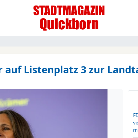
 auf Listenplatz 3 zur Land
F
v
m