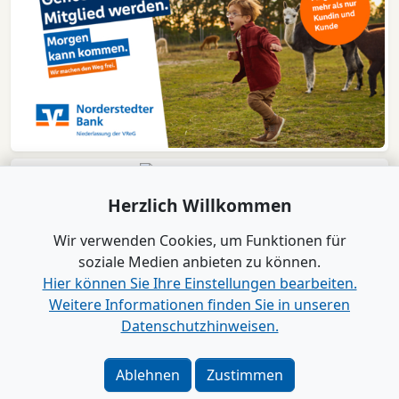
Herzlich Willkommen
Wir verwenden Cookies, um Funktionen für
soziale Medien anbieten zu können.
Hier können Sie Ihre Einstellungen bearbeiten.
Weitere Informationen finden Sie in unseren
Datenschutzhinweisen.
Verlag
|
Kontakt
Impressum
|
Datenschutz
|
Barrierefreiheit
|
Bei
Ablehnen
Zustimmen
Google als bevorzugte Quelle merken