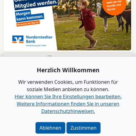
Herzlich Willkommen
Wir verwenden Cookies, um Funktionen für
soziale Medien anbieten zu können.
Hier können Sie Ihre Einstellungen bearbeiten.
Weitere Informationen finden Sie in unseren
Datenschutzhinweisen.
Verlag
|
Kontakt
Impressum
|
Datenschutz
|
Barrierefreiheit
|
Bei
Ablehnen
Zustimmen
Google als bevorzugte Quelle merken