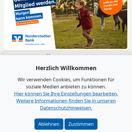
Herzlich Willkommen
Wir verwenden Cookies, um Funktionen für
soziale Medien anbieten zu können.
Hier können Sie Ihre Einstellungen bearbeiten.
Weitere Informationen finden Sie in unseren
Datenschutzhinweisen.
Verlag
|
Kontakt
Impressum
|
Datenschutz
|
Barrierefreiheit
|
Bei
Ablehnen
Zustimmen
Google als bevorzugte Quelle merken