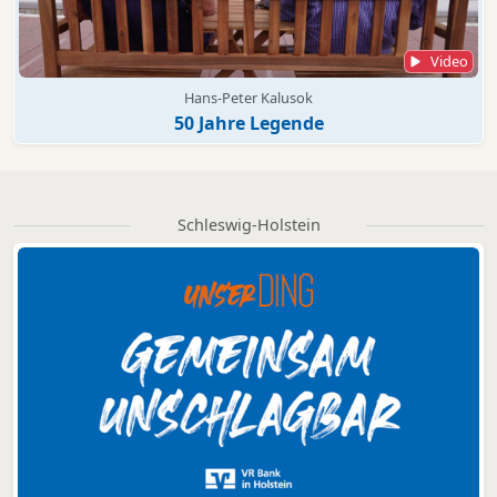
Video
Hans-Peter Kalusok
50 Jahre Legende
Schleswig-Holstein