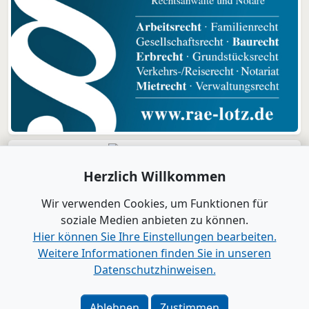
Herzlich Willkommen
Wir verwenden Cookies, um Funktionen für
soziale Medien anbieten zu können.
Hier können Sie Ihre Einstellungen bearbeiten.
Weitere Informationen finden Sie in unseren
Datenschutzhinweisen.
Verlag
|
Kontakt
Impressum
|
Datenschutz
|
Barrierefreiheit
|
Bei
Ablehnen
Zustimmen