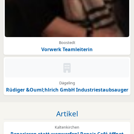
Boostedt
Vorwerk Teamleiterin
Kein Bild oder Logo hinterleg
Dägeling
Rüdiger &Ouml;hlrich GmbH Industriestaubsauger
Artikel
Kaltenkirchen
Reparieren statt wegwerfen! Repair-Café öffnet