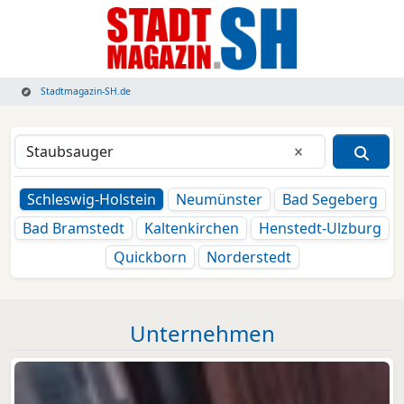
Stadtmagazin-SH.de
Eingabe lösche
Schleswig-Holstein
Neumünster
Bad Segeberg
Bad Bramstedt
Kaltenkirchen
Henstedt-Ulzburg
Quickborn
Norderstedt
Unternehmen