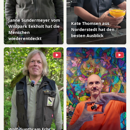
Janne Sundermeyer vom
Kate Thomsen aus
Wildpark Eekholt hat die
Norderstedt hat den
Menschen
besten Ausblick
wiederentdeckt
Wolf-Gunthram Frhr. v.