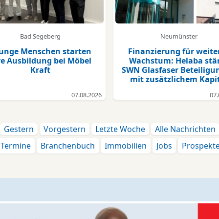
Bad Segeberg
Neumünster
junge Menschen starten
Finanzierung für weite
re Ausbildung bei Möbel
Wachstum: Helaba stä
Kraft
SWN Glasfaser Beteiligu
mit zusätzlichem Kapi
07.08.2026
07.
Gestern
Vorgestern
Letzte Woche
Alle Nachrichten
Termine
Branchenbuch
Immobilien
Jobs
Prospekt