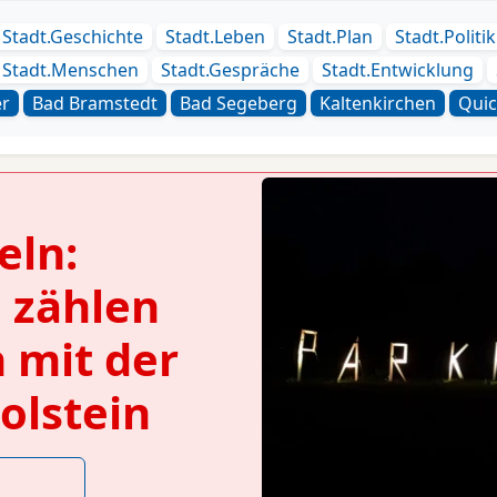
Stadt.Geschichte
Stadt.Leben
Stadt.Plan
Stadt.Politik
Stadt.Menschen
Stadt.Gespräche
Stadt.Entwicklung
r
Bad Bramstedt
Bad Segeberg
Kaltenkirchen
Qui
eln:
 zählen
 mit der
olstein