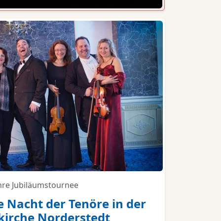
hre Jubiläumstournee
 Nacht der Tenöre in der
kirche Norderstedt