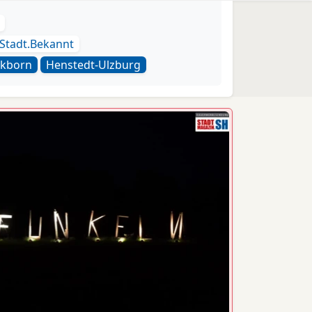
Stadt.Bekannt
ckborn
Henstedt-Ulzburg