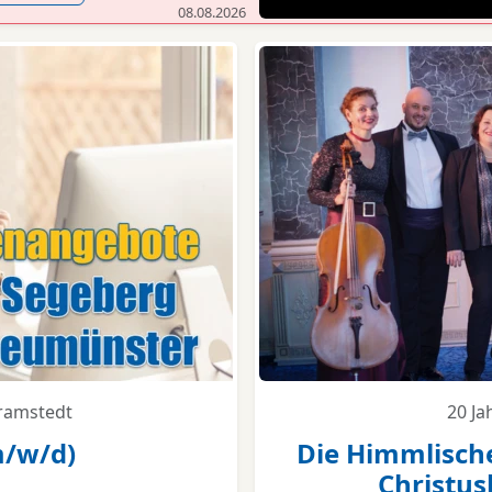
08.08.2026
Bramstedt
20 Ja
m/w/d)
Die Himmlische
Christus