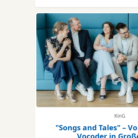
KinG
"Songs and Tales" – V
Vocoder in Gro