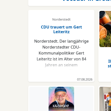
Norderstedt
CDU trauert um Gert
Leiteritz
Norderstedt. Der langjährige
Norderstedter CDU-
Kommunalpolitiker Gert
Leiteritz ist im Alter von 84
I
Jahren an seinem
s
Altersruhesitz in Tönning
verstorben. „Gert Leiteritz hat
07.08.2026
über Jahrzehnte die
Kommunalpolitik in
Norderstedt maßgeblich
mitgeprägt. Mit ihm verlieren
wir einen außerordentlich