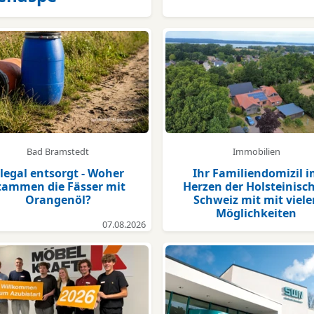
Bad Bramstedt
Immobilien
llegal entsorgt - Woher
Ihr Familiendomizil 
tammen die Fässer mit
Herzen der Holsteinisc
Orangenöl?
Schweiz mit mit viele
Möglichkeiten
07.08.2026