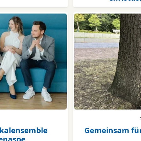
okalensemble
Gemeinsam für
ßenaspe