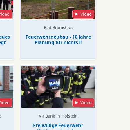
Video
Video
Bad Bramstedt
neues
Feuerwehrneubau - 10 Jahre
egt
Planung für nichts?!
Video
Video
d
VR Bank in Holstein
Freiwillige Feuerwehr