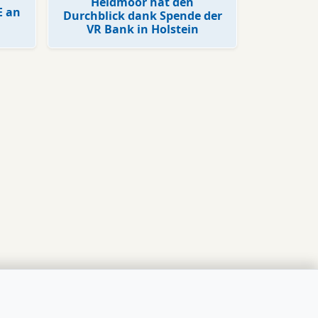
Heidmoor hat den
E an
Durchblick dank Spende der
VR Bank in Holstein