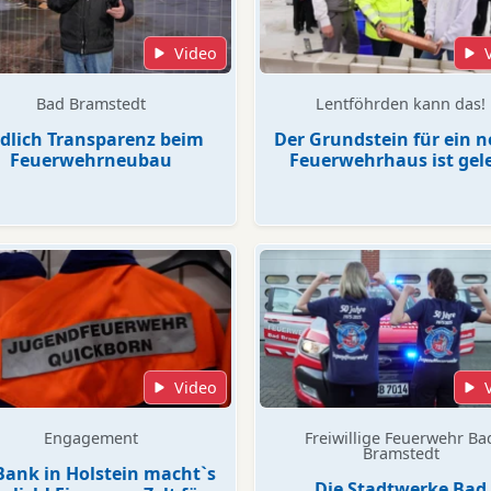
Video
Bad Bramstedt
Lentföhrden kann das!
dlich Transparenz beim
Der Grundstein für ein 
Feuerwehrneubau
Feuerwehrhaus ist gel
Video
Engagement
Freiwillige Feuerwehr Ba
Bramstedt
Bank in Holstein macht`s
Die Stadtwerke Bad