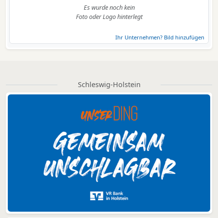
Es wurde noch kein
Foto oder Logo hinterlegt
Ihr Unternehmen? Bild hinzufügen
Schleswig-Holstein