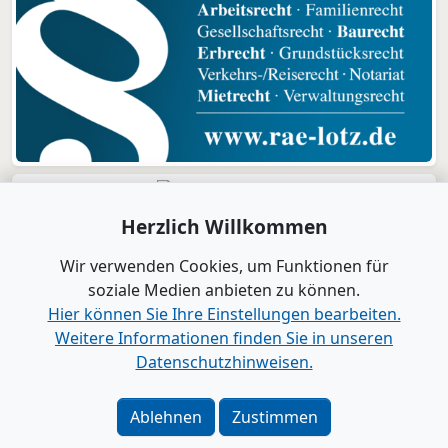
Herzlich Willkommen
Wir verwenden Cookies, um Funktionen für
soziale Medien anbieten zu können.
Hier können Sie Ihre Einstellungen bearbeiten.
Weitere Informationen finden Sie in unseren
Datenschutzhinweisen.
Verlag
|
Kontakt
Impressum
|
Datenschutz
|
Barrierefreiheit
|
Bei
Ablehnen
Zustimmen
Google als bevorzugte Quelle merken