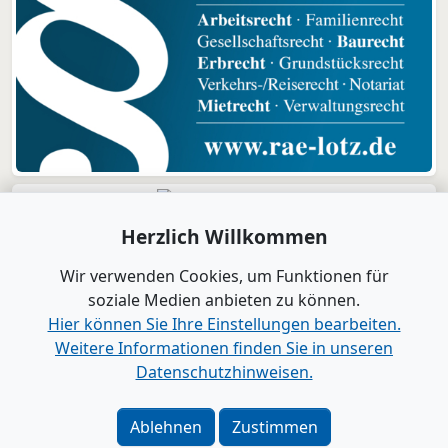
Herzlich Willkommen
Wir verwenden Cookies, um Funktionen für
soziale Medien anbieten zu können.
Hier können Sie Ihre Einstellungen bearbeiten.
Weitere Informationen finden Sie in unseren
Datenschutzhinweisen.
Verlag
|
Kontakt
Impressum
|
Datenschutz
|
Barrierefreiheit
|
Bei
Ablehnen
Zustimmen
Google als bevorzugte Quelle merken