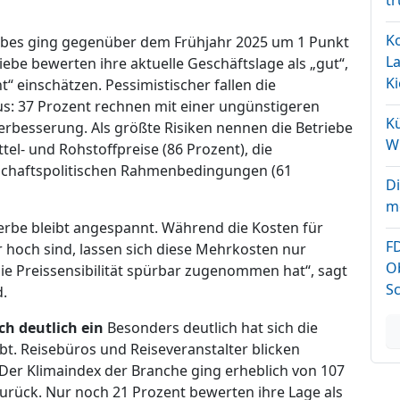
t
K
bes ging gegenüber dem Frühjahr 2025 um 1 Punkt
La
iebe bewerten ihre aktuelle Geschäftslage als „gut“,
Ki
“ einschätzen. Pessimistischer fallen die
: 37 Prozent rechnen mit einer ungünstigeren
Kü
erbesserung. Als größte Risiken nennen die Betriebe
Wi
el- und Rohstoffpreise (86 Prozent), die
rtschaftspolitischen Rahmenbedingungen (61
Di
m
werbe bleibt angespannt. Während die Kosten für
F
 hoch sind, lassen sich diese Mehrkosten nur
O
die Preissensibilität spürbar zugenommen hat“, sagt
S
d.
ch deutlich ein
Besonders deutlich hat sich die
bt. Reisebüros und Reiseveranstalter blicken
er Klimaindex der Branche ging erheblich von 107
urück. Nur noch 21 Prozent bewerten ihre Lage als