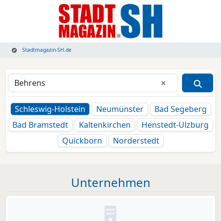
Stadtmagazin-SH.de
Eingabe lösche
Schleswig-Holstein
Neumünster
Bad Segeberg
Bad Bramstedt
Kaltenkirchen
Henstedt-Ulzburg
Quickborn
Norderstedt
Unternehmen
Kein Bild oder Logo hinterleg