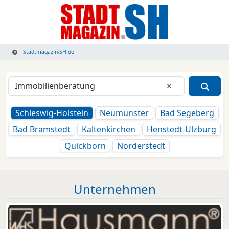
Stadtmagazin-SH.de
Eingabe lösche
Schleswig-Holstein
Neumünster
Bad Segeberg
Bad Bramstedt
Kaltenkirchen
Henstedt-Ulzburg
Quickborn
Norderstedt
Unternehmen