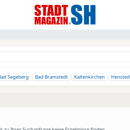
Bad Segeberg
Bad Bramstedt
Kaltenkirchen
Hensted
r zu Ihrer Suchanfrage keine Ergebnisse finden.