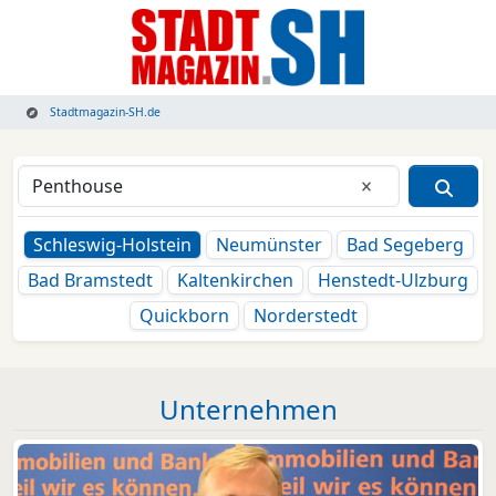
Stadtmagazin-SH.de
Eingabe lösche
Schleswig-Holstein
Neumünster
Bad Segeberg
Bad Bramstedt
Kaltenkirchen
Henstedt-Ulzburg
Quickborn
Norderstedt
Unternehmen