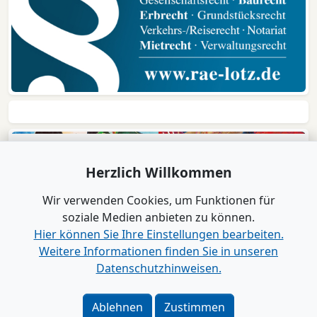
Herzlich Willkommen
Wir verwenden Cookies, um Funktionen für
soziale Medien anbieten zu können.
Hier können Sie Ihre Einstellungen bearbeiten.
Weitere Informationen finden Sie in unseren
Datenschutzhinweisen.
Verlag
|
Kontakt
Impressum
|
Datenschutz
|
Barrierefreiheit
|
Bei
Ablehnen
Zustimmen