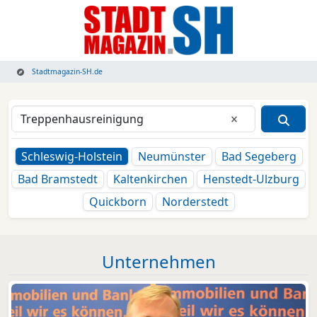
Stadtmagazin-SH.de
Eingabe lösche
Schleswig-Holstein
Neumünster
Bad Segeberg
Bad Bramstedt
Kaltenkirchen
Henstedt-Ulzburg
Quickborn
Norderstedt
Unternehmen