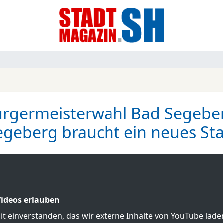
rgermeisterwahl Bad Segebe
Segeberg braucht ein neues S
ideos erlauben
mit einverstanden, das wir externe Inhalte von YouTube lad