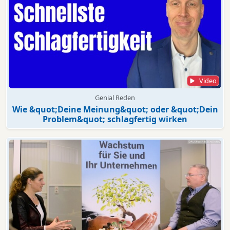
Video
Genial Reden
Wie &quot;Deine Meinung&quot; oder &quot;Dein
Problem&quot; schlagfertig wirken