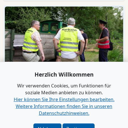
Video
Herzlich Willkommen
Bad Bramstedt
"Wir wollen die Moorbahn aus dem
Wir verwenden Cookies, um Funktionen für
Dornröschenschlaf wecken"
soziale Medien anbieten zu können.
Hier können Sie Ihre Einstellungen bearbeiten.
Weitere Informationen finden Sie in unseren
Alle Videos anzeigen
Datenschutzhinweisen.
Verlag
|
Kontakt