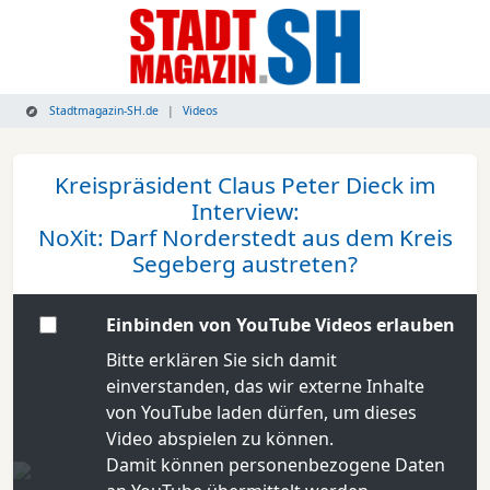
Stadtmagazin-SH.de
Videos
Kreispräsident Claus Peter Dieck im
Interview:
NoXit: Darf Norderstedt aus dem Kreis
Segeberg austreten?
Einbinden von YouTube Videos erlauben
Bitte erklären Sie sich damit
einverstanden, das wir externe Inhalte
von YouTube laden dürfen, um dieses
Video abspielen zu können.
Damit können personenbezogene Daten