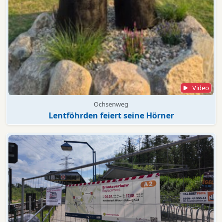
Video
Ochsenweg
Lentföhrden feiert seine Hörner