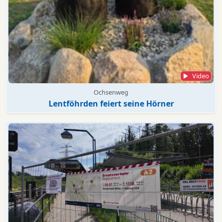
Video
Ochsenweg
Lentföhrden feiert seine Hörner