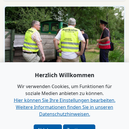
Video
Herzlich Willkommen
Bad Bramstedt
"Wir wollen die Moorbahn aus dem
Wir verwenden Cookies, um Funktionen für
Dornröschenschlaf wecken"
soziale Medien anbieten zu können.
Hier können Sie Ihre Einstellungen bearbeiten.
Weitere Informationen finden Sie in unseren
Alle Videos anzeigen
Datenschutzhinweisen.
Verlag
|
Kontakt