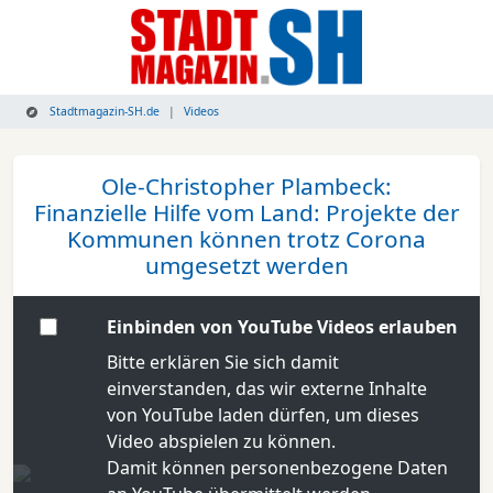
Stadtmagazin-SH.de
Videos
Ole-Christopher Plambeck:
Finanzielle Hilfe vom Land: Projekte der
Kommunen können trotz Corona
umgesetzt werden
Einbinden von YouTube Videos erlauben
Bitte erklären Sie sich damit
einverstanden, das wir externe Inhalte
von YouTube laden dürfen, um dieses
Video abspielen zu können.
Damit können personenbezogene Daten