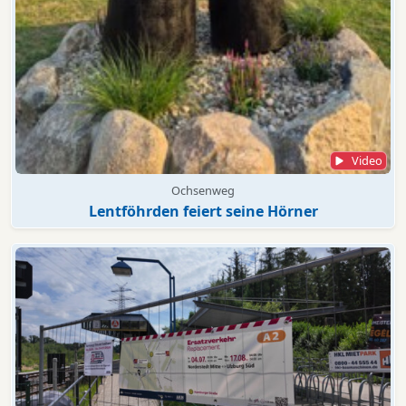
Video
Ochsenweg
Lentföhrden feiert seine Hörner