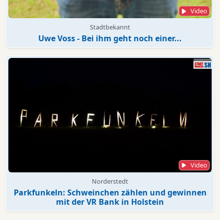
Video
Stadtbekannt
Uwe Voss - Bei ihm geht noch einer...
Video
Norderstedt
Parkfunkeln: Schweinchen zählen und gewinnen
mit der VR Bank in Holstein