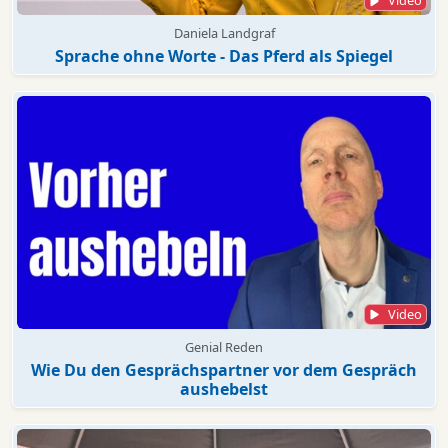
Video
Daniela Landgraf
Sprache ohne Worte - Das Pferd als Spiegel
Video
Genial Reden
Wie Du den Gesprächspartner vor dem Gespräch
aushebelst