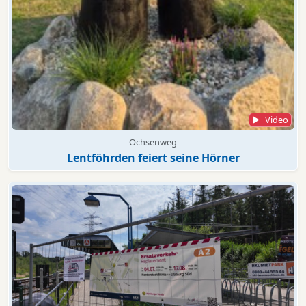
Video
Ochsenweg
Lentföhrden feiert seine Hörner