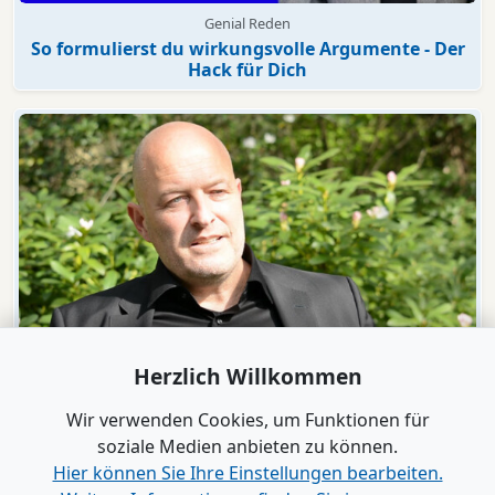
Genial Reden
So formulierst du wirkungsvolle Argumente - Der
Hack für Dich
Video
Herzlich Willkommen
Wirtschaft.Gespräch mit Markus Milz
„Gewinner der Zukunft“ - Die neuen Spielregeln
Wir verwenden Cookies, um Funktionen für
kennen und perfekt beherrschen
soziale Medien anbieten zu können.
Hier können Sie Ihre Einstellungen bearbeiten.