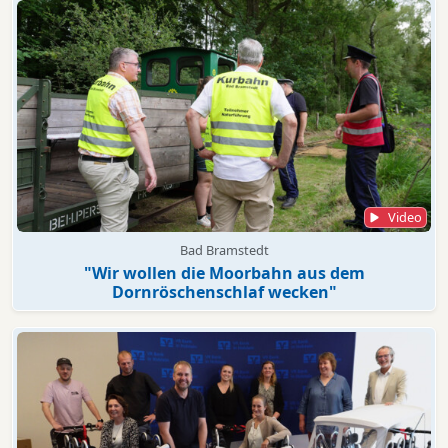
Video
Bad Bramstedt
"Wir wollen die Moorbahn aus dem
Dornröschenschlaf wecken"