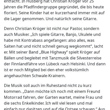
entfacht. In Husberg hat Christian Kröger vor 25
Jahren die Pfadfindergruppe gegründet, die bis heute
floriert. Seine Kinder hat er kurzerhand immer mit auf
die Lager genommen. Und natürlich seine Gitarre.
Denn Christian Kröger ist nicht nur Pastor, sondern
auch Musiker. „Ich spiele Gitarre, Banjo, Ukulele und
habe mit Kontrabass angefangen: also alles, was
Saiten hat und nicht schnell genug wegkommt“, lacht
er. Mit seiner Band „Blue Highway“ spielt Kröger auf
Bällen und begleitet mit Tanzmusik die Silvesterreise
der Finnlandfähre von Lübeck nach Helsinki. Und dann
ist er noch Mitglied bei den eher volkstümlich
angehauchten Schwale-Krainern.
Die Musik soll auch im Ruhestand nicht zu kurz
kommen. „Dann möchte ich noch mit einem Freund
Motorrad fahren, der Garten wartet, meine Frau und
die sechs Enkelkinder. Ich will viel lesen und mal
einfach nur dasitzen und auf die Ostsee schauen.“ Aus