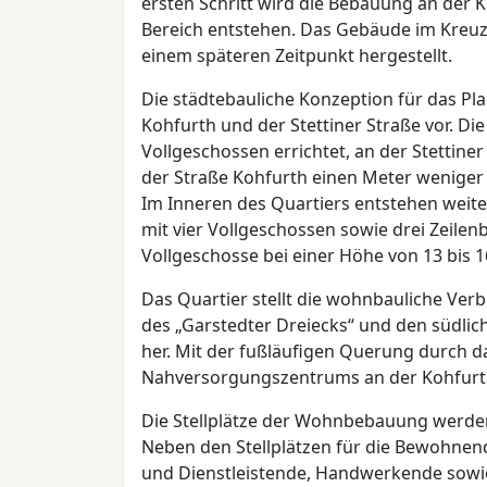
ersten Schritt wird die Bebauung an der 
Bereich entstehen. Das Gebäude im Kreuzu
einem späteren Zeitpunkt hergestellt.
Die städtebauliche Konzeption für das Pl
Kohfurth und der Stettiner Straße vor. D
Vollgeschossen errichtet, an der Stettin
der Straße Kohfurth einen Meter weniger
Im Inneren des Quartiers entstehen weite
mit vier Vollgeschossen sowie drei Zeilenb
Vollgeschosse bei einer Höhe von 13 bis 
Das Quartier stellt die wohnbauliche Ve
des „Garstedter Dreiecks“ und den südlic
her. Mit der fußläufigen Querung durch d
Nahversorgungszentrums an der Kohfurth 
Die Stellplätze der Wohnbebauung werden 
Neben den Stellplätzen für die Bewohnen
und Dienstleistende, Handwerkende sowie