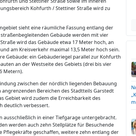
Kohfurth und Stettiner Straße sowie im inneren
ngsbereich Kohfurth / Stettiner Straße wird zu
angebiet sieht eine räumliche Fassung entlang der
ie straßenbegleitenden Gebäude werden mit vier
er Straße wird das Gebäude etwa 17 Meter hoch, an
 und am Kreisverkehr maximal 13,5 Meter hoch sein.
re Gebäude: ein Gebäuderiegel parallel zur Kohfurth
auten an der Westseite des Gebiets (drei bis vier
16 Metern).
rbindung zwischen der nördlich liegenden Bebauung
N
h angrenzenden Bereichen des Stadtteils Garstedt
„K
as Gebiet wird zudem die Erreichbarkeit des
m
deutlich verbessert.
ausschließlich in einer Tiefgarage untergebracht.
den werden auch zehn Stellplätze für Besuchende
 Pflegekräfte geschaffen, weitere zehn entlang der