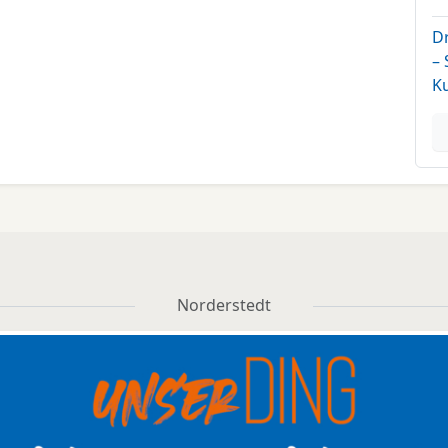
D
–
K
Norderstedt