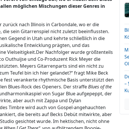
 allen möglichen Mischungen dieser Genres in
 zurück nach Illinois in Carbondale, wo er die
B
die sein Gitarrenspiel nicht zuletzt beeinflussten.
K
ichen Gegend in Utah und kehrte schließlich in die
musikalische Entwicklung prägten, und das
Mi
ine Vielseitigkeit.Der Nachfolger wurde größtenteils
Se
ico Outhuijse und Co-Produzent Rick Meyer die
O
ützten. Meyers Gitarrenparts sind ein nicht zu
um Teufel bin ich hier gelandet?“ fragt Mike Beck
D
e fest verankerte rhythmische Basis unterstützt den
–
len Blues-Rock des Openers. Der straffe
Blues of the
K
undharmonikaspiel von Sugar Blue aufgepeppt, der
irkte, aber auch mit Zappa und Dylan
ndes Timbre wird auch von Gospel-angehauchten
kiert, die bereits auf Becks Debüt mitwirkte, aber
Studio gesichtet wurde. Im hektischen, nicht ohne
ere When I Get There“
von aufblitzendem Boogie-