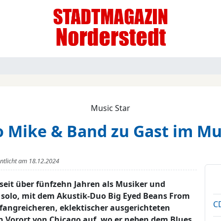
Music Star
 Mike & Band zu Gast im Mu
entlicht am
18.12.2024
 seit über fünfzehn Jahren als Musiker und
s solo, mit dem Akustik-Duo Big Eyed Beans From
CD
mfangreicheren, eklektischer ausgerichteten
 Vorort von Chicago auf, wo er neben dem Blues