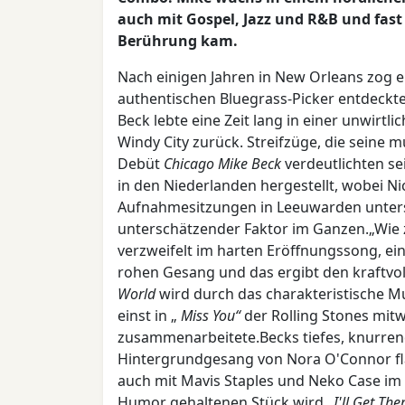
auch mit Gospel, Jazz und R&B und fast
Berührung kam.
Nach einigen Jahren in New Orleans zog er
authentischen Bluegrass-Picker entdeckte, 
Beck lebte eine Zeit lang in einer unwirtl
Windy City zurück. Streifzüge, die seine 
Debüt
Chicago Mike Beck
verdeutlichten se
in den Niederlanden hergestellt, wobei N
Aufnahmesitzungen in Leeuwarden unterst
unterschätzender Faktor im Ganzen.„Wie z
verzweifelt im harten Eröffnungssong, ein
rohen Gesang und das ergibt den kraftvol
World
wird durch das charakteristische M
einst in „
Miss You“
der Rolling Stones mitw
zusammenarbeitete.Becks tiefes, knurre
Hintergrundgesang von Nora O'Connor flan
auch mit Mavis Staples und Neko Case im 
Humor gehaltenen Stück wird
„I'll Get Th