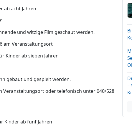
er ab acht Jahren
r
B
nnende und witzige Film geschaut werden.
K
26 am Veranstaltungsort
Mi
ür Kinder ab sieben Jahren
Se
O
D
ann gebaut und gespielt werden.
–
 Veranstaltungsort oder telefonisch unter 040/528
K
ür Kinder ab fünf Jahren