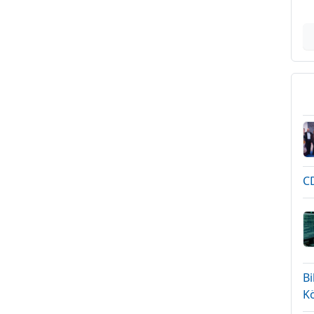
CD
B
K