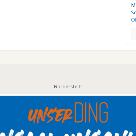
Mi
Se
O
Norderstedt