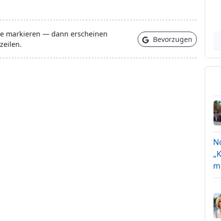
lle markieren — dann erscheinen
Bevorzugen
zeilen.
N
„K
m