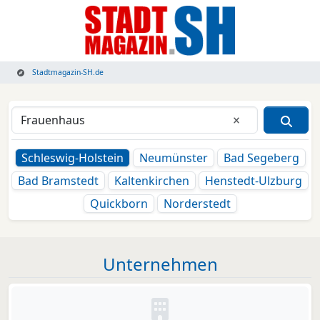
Stadtmagazin-SH.de
Eingabe lösche
Schleswig-Holstein
Neumünster
Bad Segeberg
Bad Bramstedt
Kaltenkirchen
Henstedt-Ulzburg
Quickborn
Norderstedt
Unternehmen
Kein Bild oder Logo hinterleg