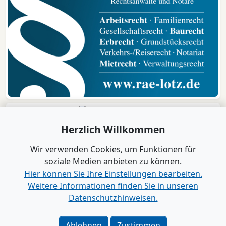
Herzlich Willkommen
Wir verwenden Cookies, um Funktionen für
soziale Medien anbieten zu können.
Hier können Sie Ihre Einstellungen bearbeiten.
Weitere Informationen finden Sie in unseren
Datenschutzhinweisen.
Verlag
|
Kontakt
Impressum
|
Datenschutz
|
Barrierefreiheit
|
Bei
Ablehnen
Zustimmen