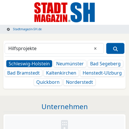
Stadtmagazin-SH.de
Eingabe lösche
Schleswig-Holstein
Neumünster
Bad Segeberg
Bad Bramstedt
Kaltenkirchen
Henstedt-Ulzburg
Quickborn
Norderstedt
Unternehmen
Kein Bild oder Logo hinterleg