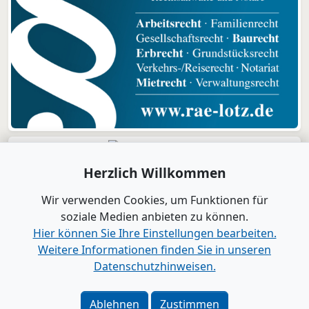
Herzlich Willkommen
Wir verwenden Cookies, um Funktionen für
soziale Medien anbieten zu können.
Hier können Sie Ihre Einstellungen bearbeiten.
Weitere Informationen finden Sie in unseren
Datenschutzhinweisen.
Verlag
|
Kontakt
Impressum
|
Datenschutz
|
Barrierefreiheit
|
Bei
Ablehnen
Zustimmen