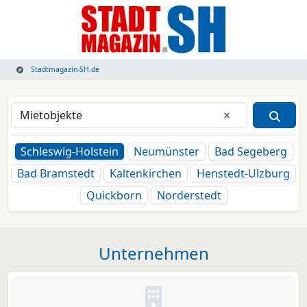
Stadtmagazin-SH.de
Eingabe lösche
Schleswig-Holstein
Neumünster
Bad Segeberg
Bad Bramstedt
Kaltenkirchen
Henstedt-Ulzburg
Quickborn
Norderstedt
Unternehmen
Kein Bild oder Logo hinterleg