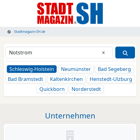
Stadtmagazin-SH.de
Eingabe lösche
Schleswig-Holstein
Neumünster
Bad Segeberg
Bad Bramstedt
Kaltenkirchen
Henstedt-Ulzburg
Quickborn
Norderstedt
Unternehmen
Kein Bild oder Logo hinterleg