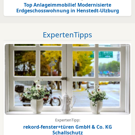
Top Anlageimmobilie! Modernisierte
Erdgeschosswohnung in Henstedt-Ulzburg
ExpertenTipps
ExpertenTipp:
rekord-fenster+türen GmbH & Co. KG
Schallschutz