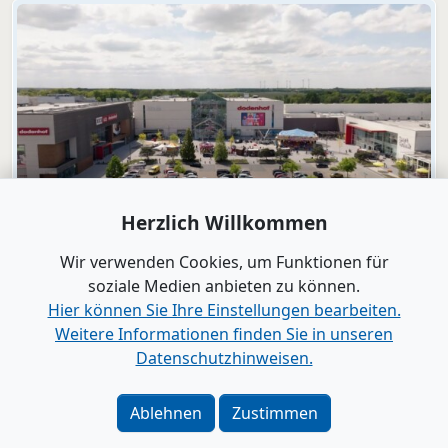
Herzlich Willkommen
Video
dodenhof
Wir verwenden Cookies, um Funktionen für
dodenhof als Arbeitgeber in Kaltenkirchen
soziale Medien anbieten zu können.
Hier können Sie Ihre Einstellungen bearbeiten.
Weitere Informationen finden Sie in unseren
Alle Videos anzeigen
Datenschutzhinweisen.
Verlag
|
Kontakt
Ablehnen
Zustimmen
Impressum
|
Datenschutz
|
Barrierefreiheit
|
Bei
Google als bevorzugte Quelle merken