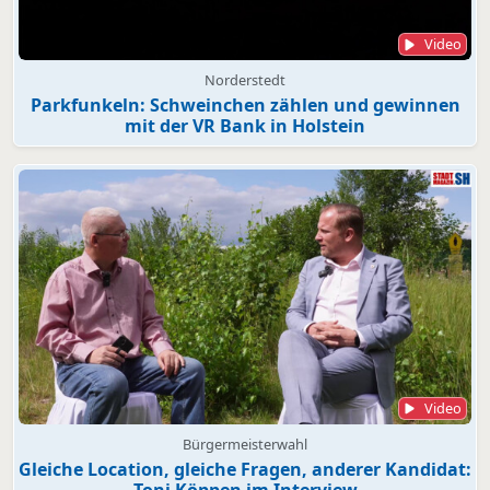
Video
Norderstedt
Parkfunkeln: Schweinchen zählen und gewinnen
mit der VR Bank in Holstein
Video
Bürgermeisterwahl
Gleiche Location, gleiche Fragen, anderer Kandidat:
Toni Köppen im Interview