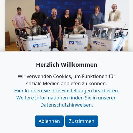
Herzlich Willkommen
Video
Engagement
Wir verwenden Cookies, um Funktionen für
VR Bank in Holstein macht KiTas mobil!
soziale Medien anbieten zu können.
Hier können Sie Ihre Einstellungen bearbeiten.
Weitere Informationen finden Sie in unseren
Alle Videos anzeigen
Datenschutzhinweisen.
Verlag
|
Kontakt
Ablehnen
Zustimmen
Impressum
|
Datenschutz
|
Barrierefreiheit
|
Bei
Google als bevorzugte Quelle merken