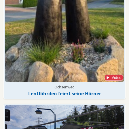
Video
Ochsenweg
Lentföhrden feiert seine Hörner