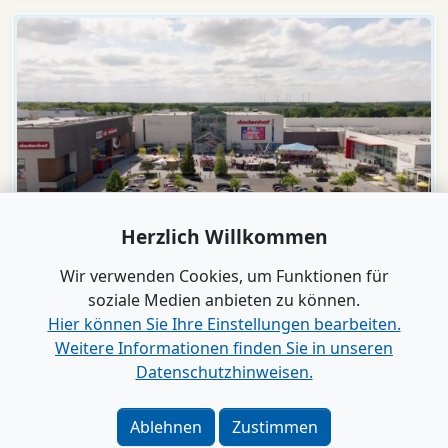
Herzlich Willkommen
Video
dodenhof
Wir verwenden Cookies, um Funktionen für
dodenhof als Arbeitgeber in Kaltenkirchen
soziale Medien anbieten zu können.
Hier können Sie Ihre Einstellungen bearbeiten.
Weitere Informationen finden Sie in unseren
Alle Videos anzeigen
Datenschutzhinweisen.
Verlag
|
Kontakt
Ablehnen
Zustimmen
Impressum
|
Datenschutz
|
Barrierefreiheit
|
Bei