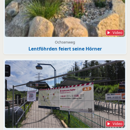
Video
Ochsenweg
Lentföhrden feiert seine Hörner
Video