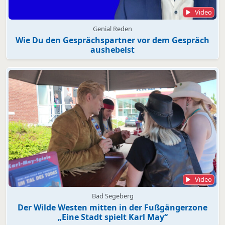
Video
Genial Reden
Wie Du den Gesprächspartner vor dem Gespräch
aushebelst
Video
Bad Segeberg
Der Wilde Westen mitten in der Fußgängerzone
„Eine Stadt spielt Karl May“