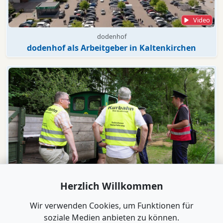
Video
dodenhof
dodenhof als Arbeitgeber in Kaltenkirchen
Video
Herzlich Willkommen
Bad Bramstedt
"Wir wollen die Moorbahn aus dem
Wir verwenden Cookies, um Funktionen für
Dornröschenschlaf wecken"
soziale Medien anbieten zu können.