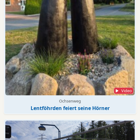
Video
Ochsenweg
Lentföhrden feiert seine Hörner