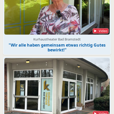
Video
Kurhaustheater Bad Bramstedt
"Wir alle haben gemeinsam etwas richtig Gutes
bewirkt!"
Video