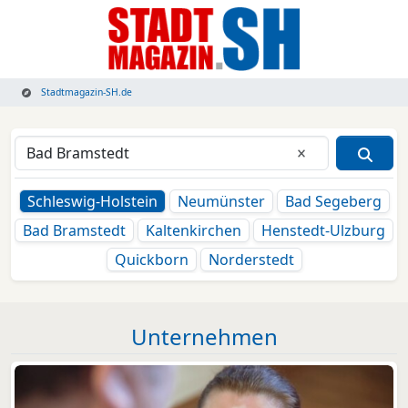
Stadtmagazin-SH.de
Eingabe lösche
Schleswig-Holstein
Neumünster
Bad Segeberg
Bad Bramstedt
Kaltenkirchen
Henstedt-Ulzburg
Quickborn
Norderstedt
Unternehmen