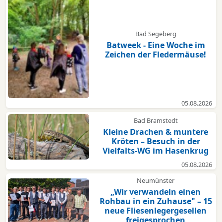
Bad Segeberg
Batweek - Eine Woche im
Zeichen der Fledermäuse!
05.08.2026
Bad Bramstedt
Kleine Drachen & muntere
Kröten – Besuch in der
Vielfalts-WG im Hasenkrug
05.08.2026
Neumünster
„Wir verwandeln einen
Rohbau in ein Zuhause" – 15
neue Fliesenlegergesellen
freigesprochen