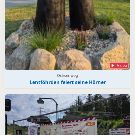
Video
Ochsenweg
Lentföhrden feiert seine Hörner