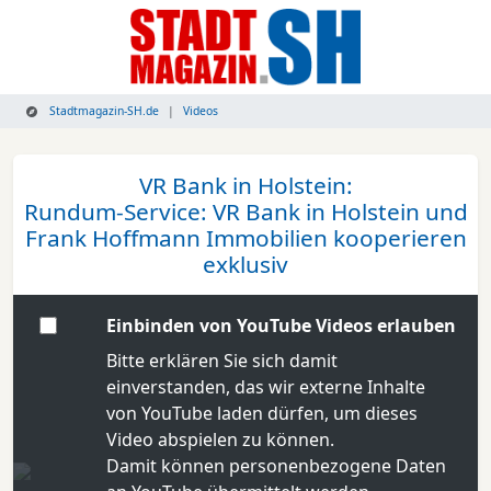
Stadtmagazin-SH.de
Videos
VR Bank in Holstein:
Rundum-Service: VR Bank in Holstein und
Frank Hoffmann Immobilien kooperieren
exklusiv
Einbinden von YouTube Videos erlauben
Bitte erklären Sie sich damit
einverstanden, das wir externe Inhalte
von YouTube laden dürfen, um dieses
Video abspielen zu können.
Damit können personenbezogene Daten