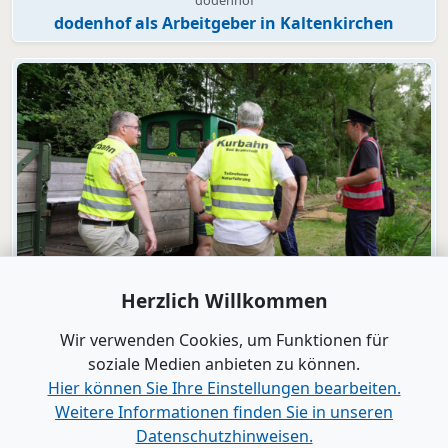
dodenhof
dodenhof als Arbeitgeber in Kaltenkirchen
Video
Herzlich Willkommen
Bad Bramstedt
"Wir wollen die Moorbahn aus dem
Wir verwenden Cookies, um Funktionen für
Dornröschenschlaf wecken"
soziale Medien anbieten zu können.
Hier können Sie Ihre Einstellungen bearbeiten.
Weitere Informationen finden Sie in unseren
Alle Videos anzeigen
Datenschutzhinweisen.