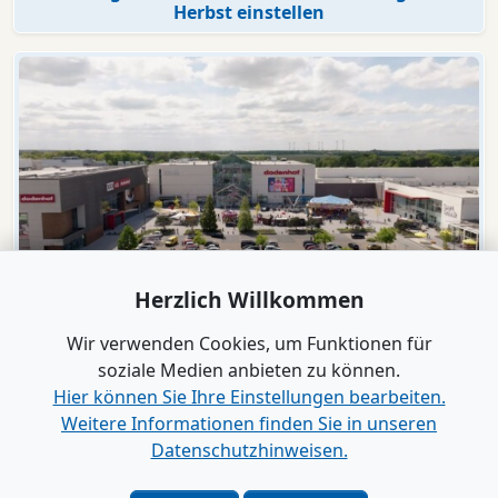
Herbst einstellen
Herzlich Willkommen
Video
dodenhof
Wir verwenden Cookies, um Funktionen für
dodenhof als Arbeitgeber in Kaltenkirchen
soziale Medien anbieten zu können.
Hier können Sie Ihre Einstellungen bearbeiten.
Weitere Informationen finden Sie in unseren
Alle Videos anzeigen
Datenschutzhinweisen.
Verlag
|
Kontakt