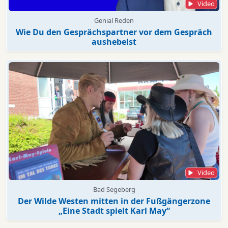
Video
Genial Reden
Wie Du den Gesprächspartner vor dem Gespräch
aushebelst
Video
Bad Segeberg
Der Wilde Westen mitten in der Fußgängerzone
„Eine Stadt spielt Karl May“