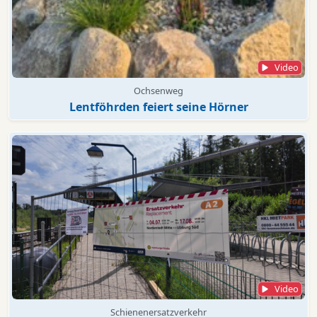
Video
Ochsenweg
Lentföhrden feiert seine Hörner
Video
Schienenersatzverkehr