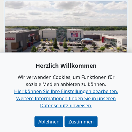
Herzlich Willkommen
Video
dodenhof
Wir verwenden Cookies, um Funktionen für
dodenhof als Arbeitgeber in Kaltenkirchen
soziale Medien anbieten zu können.
Hier können Sie Ihre Einstellungen bearbeiten.
Weitere Informationen finden Sie in unseren
Alle Videos anzeigen
Datenschutzhinweisen.
Verlag
|
Kontakt
Ablehnen
Zustimmen
Impressum
|
Datenschutz
|
Barrierefreiheit
|
Bei
Google als bevorzugte Quelle merken