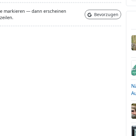
lle markieren — dann erscheinen
Bevorzugen
zeilen.
N
A